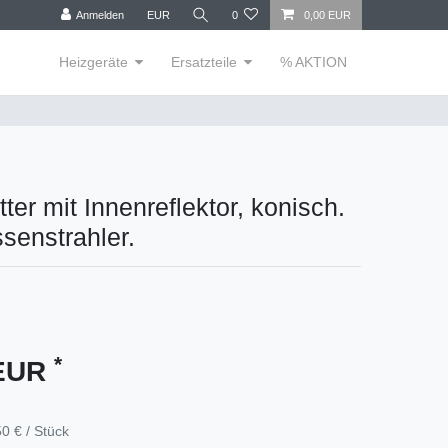
Anmelden
EUR
0
0,00 EUR
Heizgeräte
Ersatzteile
% AKTION
ter mit Innenreflektor, konisch.
ssenstrahler.
*
 EUR
0 € / Stück