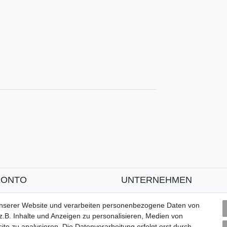
'
KONTO
UNTERNEHMEN
ren
Kontakt
unserer Website und verarbeiten personenbezogene Daten von
Datenschutzerklärung
.B. Inhalte und Anzeigen zu personalisieren, Medien von
AGB
ite zu analysieren. Die Datenverarbeitung erfolgt erst durch