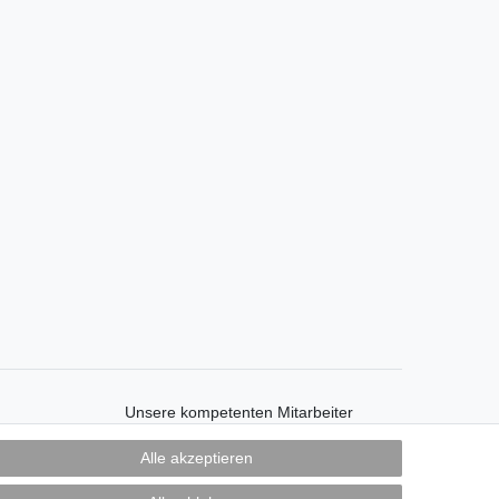
Unsere kompetenten Mitarbeiter
beraten Sie gerne unter:
Alle akzeptieren
Telefon 069 - 4080276-0