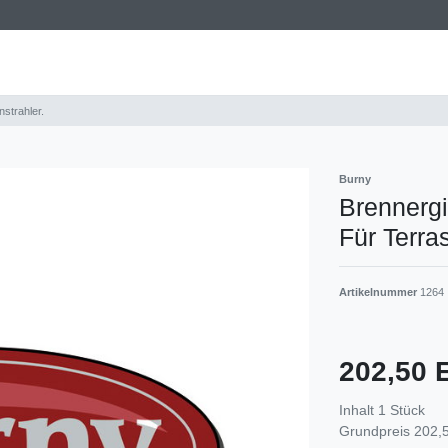
nstrahler.
Burny
Brennergit
Für Terra
Artikelnummer
1264
202,50
Inhalt
1
Stück
Grundpreis
202,5