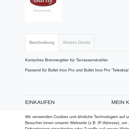
Beschreibung
Weitere Details
Konisches Brennergitter für Terrassenstrahler.
Passend für Bullet Inox Pro und Bullet Inox Pro 'Teleskop
EINKAUFEN
MEIN 
Zahlungsarten
Registrie
Wir verwenden Cookies und ähnliche Technologien auf 
Versandarten & -kosten
Login
Besucher:innen unserer Webseite (z.B. IP-Adresse), um z
Widerrufsrecht
Drittanbietern einzubinden oder Zugriffe auf unsere Webs