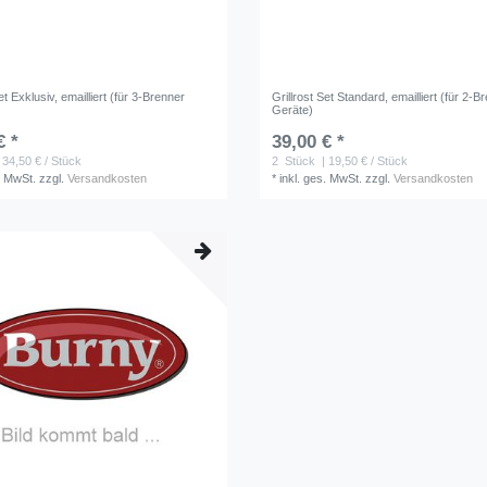
et Exklusiv, emailliert (für 3-Brenner
Grillrost Set Standard, emailliert (für 2-B
Geräte)
€ *
39,00 € *
 34,50 € / Stück
2
Stück
| 19,50 € / Stück
. MwSt.
zzgl.
Versandkosten
*
inkl. ges. MwSt.
zzgl.
Versandkosten