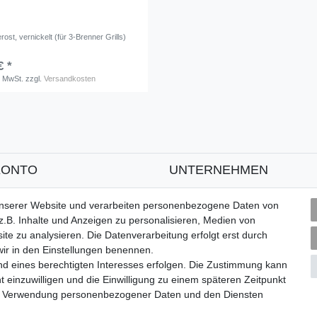
ost, vernickelt (für 3-Brenner Grills)
€ *
. MwSt.
zzgl.
Versandkosten
KONTO
UNTERNEHMEN
ren
Kontakt
unserer Website und verarbeiten personenbezogene Daten von
Datenschutzerklärung
.B. Inhalte und Anzeigen zu personalisieren, Medien von
AGB
ite zu analysieren. Die Datenverarbeitung erfolgt erst durch
 wir in den Einstellungen benennen.
Impressum
nd eines berechtigten Interesses erfolgen. Die Zustimmung kann
About Burny
t einzuwilligen und die Einwilligung zu einem späteren Zeitpunkt
zur Verwendung personenbezogener Daten und den Diensten