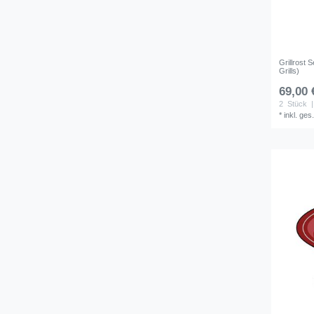
Grillrost S
Grills)
69,00 
2
Stück
|
*
inkl. ges