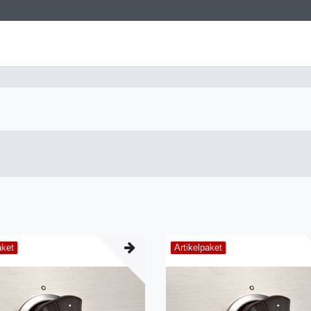
aket
Artikelpaket