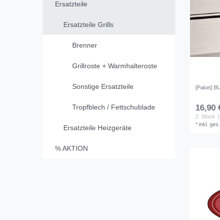
Ersatzteile
Ersatzteile Grills
Brenner
Grillroste + Warmhalteroste
Sonstige Ersatzteile
[Paket] B
Tropfblech / Fettschublade
16,90 
2
Stück
|
*
inkl. ges
Ersatzteile Heizgeräte
% AKTION