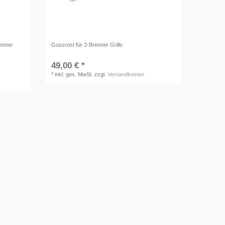
renner
Gussrost für 2-Brenner Grills
49,00 € *
*
inkl. ges. MwSt.
zzgl.
Versandkosten