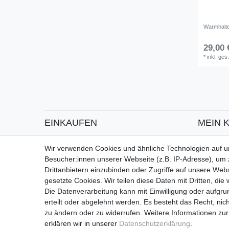
Warmhalter
29,00 
*
inkl. ges
EINKAUFEN
MEIN 
Zahlungsarten
Registrie
Wir verwenden Cookies und ähnliche Technologien auf 
Versandarten & -kosten
Login
Besucher:innen unserer Webseite (z.B. IP-Adresse), um z
Widerrufsrecht
Drittanbietern einzubinden oder Zugriffe auf unsere Webs
gesetzte Cookies. Wir teilen diese Daten mit Dritten, die
Die Datenverarbeitung kann mit Einwilligung oder aufgru
erteilt oder abgelehnt werden. Es besteht das Recht, nich
zu ändern oder zu widerrufen. Weitere Informationen 
erklären wir in unserer
Daten­schutz­erklärung
.