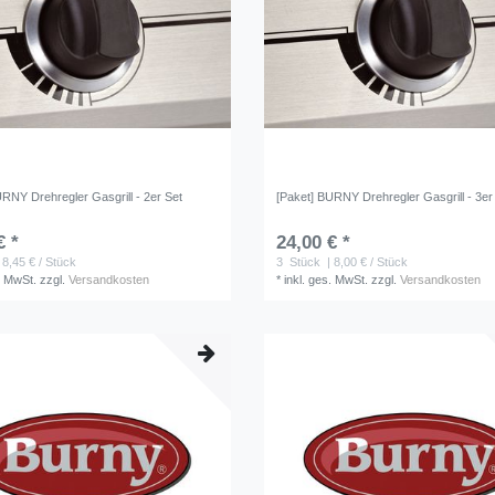
URNY Drehregler Gasgrill - 2er Set
[Paket] BURNY Drehregler Gasgrill - 3er
€ *
24,00 € *
 8,45 € / Stück
3
Stück
| 8,00 € / Stück
. MwSt.
zzgl.
Versandkosten
*
inkl. ges. MwSt.
zzgl.
Versandkosten