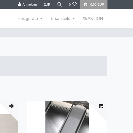
Anmelden
EUR
0
0,00 EUR
Heizgeräte
Ersatzteile
% AKTION