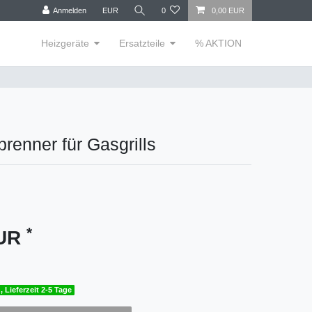
Anmelden
EUR
0
0,00 EUR
Heizgeräte
Ersatzteile
% AKTION
brenner für Gasgrills
*
EUR
, Lieferzeit 2-5 Tage