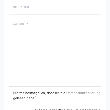
AUFTRAGS-ID
NACHRICHT*
Hiermit bestätige ich, dass ich die
Daten­schutz­erklärung
*
gelesen habe.
* Hierbei handelt es sich um ein Pflichtfeld.