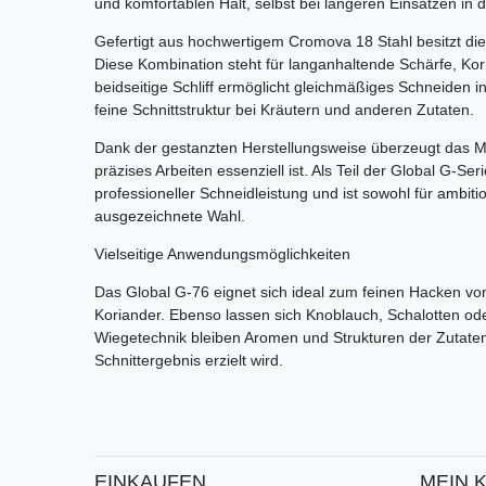
und komfortablen Halt, selbst bei längeren Einsätzen in 
Gefertigt aus hochwertigem Cromova 18 Stahl besitzt di
Diese Kombination steht für langanhaltende Schärfe, Ko
beidseitige Schliff ermöglicht gleichmäßiges Schneiden i
feine Schnittstruktur bei Kräutern und anderen Zutaten.
Dank der gestanzten Herstellungsweise überzeugt das M
präzises Arbeiten essenziell ist. Als Teil der Global G-S
professioneller Schneidleistung und ist sowohl für ambiti
ausgezeichnete Wahl.
Vielseitige Anwendungsmöglichkeiten
Das Global G-76 eignet sich ideal zum feinen Hacken von 
Koriander. Ebenso lassen sich Knoblauch, Schalotten oder
Wiegetechnik bleiben Aromen und Strukturen der Zutaten
Schnittergebnis erzielt wird.
EINKAUFEN
MEIN 