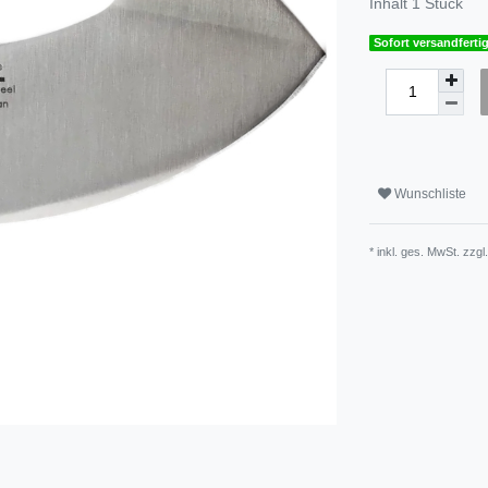
Inhalt
1
Stück
Sofort versandfertig
Wunschliste
* inkl. ges. MwSt. zzgl