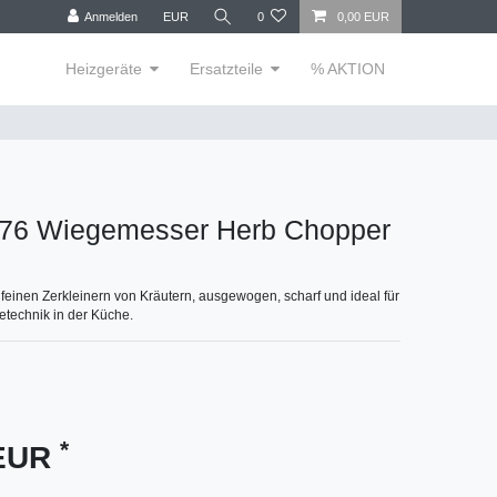
Anmelden
EUR
0
0,00 EUR
Heizgeräte
Ersatzteile
% AKTION
-76 Wiegemesser Herb Chopper
einen Zerkleinern von Kräutern, ausgewogen, scharf und ideal für
etechnik in der Küche.
*
 EUR