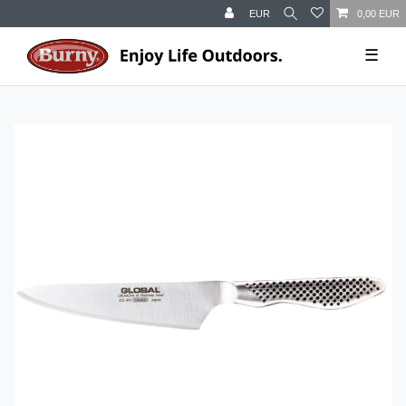
EUR
0,00 EUR
☰