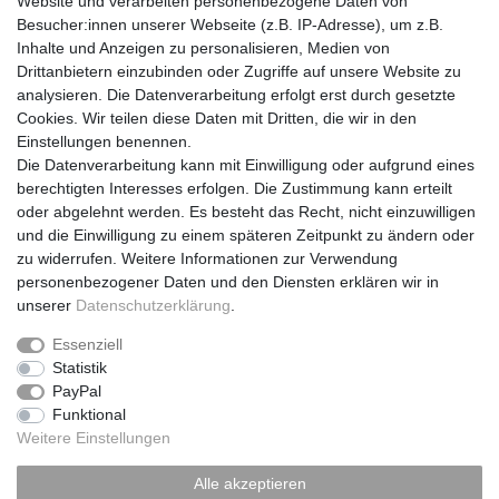
Website und verarbeiten personenbezogene Daten von
EINKAUFEN
Besucher:innen unserer Webseite (z.B. IP-Adresse), um z.B.
Inhalte und Anzeigen zu personalisieren, Medien von
Zahlungsarten
Drittanbietern einzubinden oder Zugriffe auf unsere Website zu
Versandarten & -kosten
analysieren. Die Datenverarbeitung erfolgt erst durch gesetzte
Widerrufsrecht
Cookies. Wir teilen diese Daten mit Dritten, die wir in den
Einstellungen benennen.
MEIN KONTO
Die Datenverarbeitung kann mit Einwilligung oder aufgrund eines
berechtigten Interesses erfolgen. Die Zustimmung kann erteilt
Registrieren
oder abgelehnt werden. Es besteht das Recht, nicht einzuwilligen
Login
und die Einwilligung zu einem späteren Zeitpunkt zu ändern oder
zu widerrufen. Weitere Informationen zur Verwendung
UNTERNEHMEN
personenbezogener Daten und den Diensten erklären wir in
Kontakt
unserer
Daten­schutz­erklärung
.
Datenschutzerklärung
Essenziell
AGB
Statistik
PayPal
Impressum
Funktional
About Burny
Weitere Einstellungen
Unsere kompetenten Mitarbeiter beraten Sie gerne unter:
Alle akzeptieren